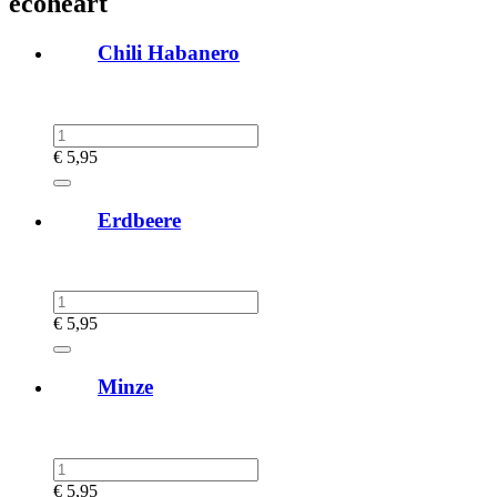
ecoheart
Chili Habanero
€
5,95
Erdbeere
€
5,95
Minze
€
5,95