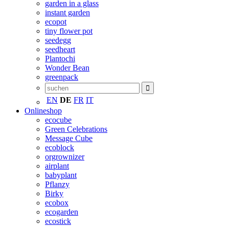
garden in a glass
instant garden
ecopot
tiny flower pot
seedegg
seedheart
Plantochi
Wonder Bean
greenpack
EN
DE
FR
IT
Onlineshop
ecocube
Green Celebrations
Message Cube
ecoblock
orgrownizer
airplant
babyplant
Pflanzy
Birky
ecobox
ecogarden
ecostick