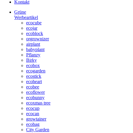
Kontakt
Grüne
Werbeartikel
ecocube
ecojar
ecoblock
orgrownizer
airplant
babyplant
Pflanzy
Birky
ecobox
ecogarden
ecostick
ecoheart
ecobee
ecoflower
ecobunny
ecoxmas tree
ecocup
ecocan
growtainer
ecobag
City Garden