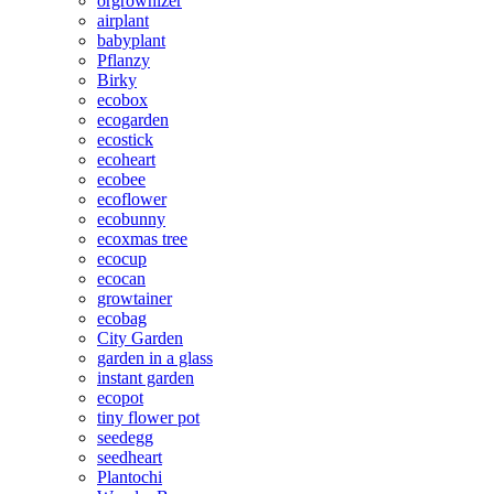
orgrownizer
airplant
babyplant
Pflanzy
Birky
ecobox
ecogarden
ecostick
ecoheart
ecobee
ecoflower
ecobunny
ecoxmas tree
ecocup
ecocan
growtainer
ecobag
City Garden
garden in a glass
instant garden
ecopot
tiny flower pot
seedegg
seedheart
Plantochi