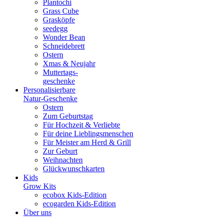
Plantochi
Grass Cube
Grasköpfe
seedegg
Wonder Bean
Schneidebrett
Ostern
Xmas & Neujahr
Muttertags-
geschenke
Personalisierbare
Natur-Geschenke
Ostern
Zum Geburtstag
Für Hochzeit & Verliebte
Für deine Lieblingsmenschen
Für Meister am Herd & Grill
Zur Geburt
Weihnachten
Glückwunschkarten
Kids
Grow Kits
ecobox Kids-Edition
ecogarden Kids-Edition
Über uns