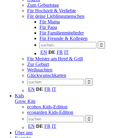
Zum Geburtstag
Für Hochzeit & Verliebte
Für deine Lieblingsmenschen
Für Mama
Für Papa
Für Familienmitglieder
Für Freunde & Kollegen
EN
DE
FR
IT
Für Meister am Herd & Grill
Zur Geburt
Weihnachten
Glückwunschkarten
EN
DE
FR
IT
Kids
Grow Kits
ecobox Kids-Edition
ecogarden Kids-Edition
EN
DE
FR
IT
Über uns