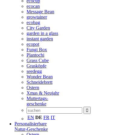
ecocup
ecocan
Message Bean
growtainer
ecobag
City Garden
garden in a glass
instant garden
ecopot
Fungi Box
Plantochi
Grass Cube
Grasköpfe
seedegg
Wonder Bean
Schneidebrett
Ostern
Xmas & Neujahr
Muttertags-
geschenke
EN
DE
FR
IT
Personalisierbare
Natur-Geschenke
Ostern