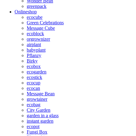
Wonder Bean
greenpack
Onlineshop
ecocube
Green Celebrations
Message Cube
ecoblock
orgrownizer
airplant
babyplant
Pflanzy
Birky
ecobox
ecogarden
ecostick
ecocup
ecocan
Message Bean
growtainer
ecobag
City Garden
garden in a glass
instant garden
ecopot
Fungi Box