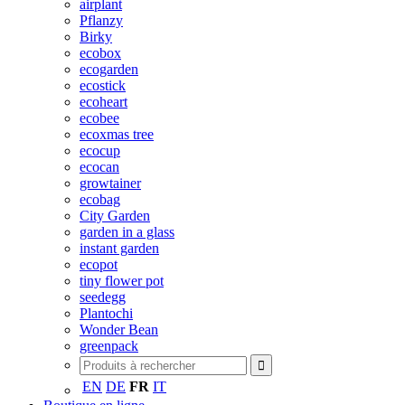
airplant
Pflanzy
Birky
ecobox
ecogarden
ecostick
ecoheart
ecobee
ecoxmas tree
ecocup
ecocan
growtainer
ecobag
City Garden
garden in a glass
instant garden
ecopot
tiny flower pot
seedegg
Plantochi
Wonder Bean
greenpack
EN
DE
FR
IT