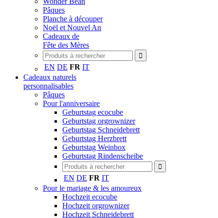
Wonder Bean
Pâques
Planche à découper
Noël et Nouvel An
Cadeaux de
Fête des Mères
EN
DE
FR
IT
Cadeaux naturels
personnalisables
Pâques
Pour l'anniversaire
Geburtstag ecocube
Geburtstag orgrownizer
Geburtstag Schneidebrett
Geburtstag Herzbrett
Geburtstag Weinbox
Geburtstag Rindenscheibe
EN
DE
FR
IT
Pour le mariage & les amoureux
Hochzeit ecocube
Hochzeit orgrownizer
Hochzeit Schneidebrett