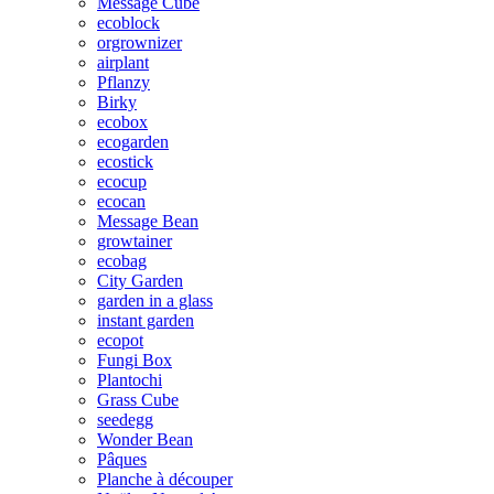
Message Cube
ecoblock
orgrownizer
airplant
Pflanzy
Birky
ecobox
ecogarden
ecostick
ecocup
ecocan
Message Bean
growtainer
ecobag
City Garden
garden in a glass
instant garden
ecopot
Fungi Box
Plantochi
Grass Cube
seedegg
Wonder Bean
Pâques
Planche à découper