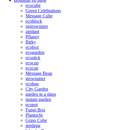
Boutique en ligne
ecocube
Green Celebrations
Message Cube
ecoblock
orgrownizer
airplant
Pflanzy
Birky
ecobox
ecogarden
ecostick
ecocup
ecocan
Message Bean
growtainer
ecobag
City Garden
garden in a glass
instant garden
ecopot
Fungi Box
Plantochi
Grass Cube
seedegg