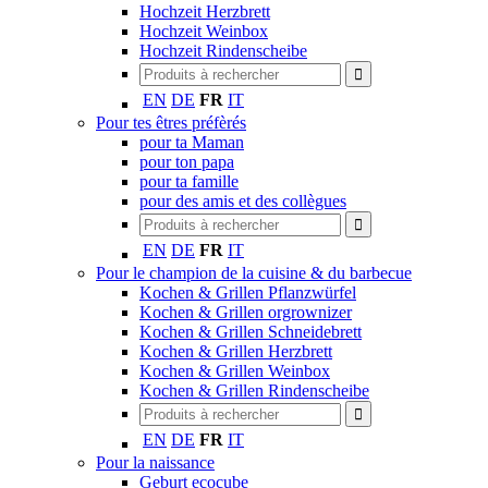
Hochzeit Herzbrett
Hochzeit Weinbox
Hochzeit Rindenscheibe
EN
DE
FR
IT
Pour tes êtres préfèrés
pour ta Maman
pour ton papa
pour ta famille
pour des amis et des collègues
EN
DE
FR
IT
Pour le champion de la cuisine & du barbecue
Kochen & Grillen Pflanzwürfel
Kochen & Grillen orgrownizer
Kochen & Grillen Schneidebrett
Kochen & Grillen Herzbrett
Kochen & Grillen Weinbox
Kochen & Grillen Rindenscheibe
EN
DE
FR
IT
Pour la naissance
Geburt ecocube