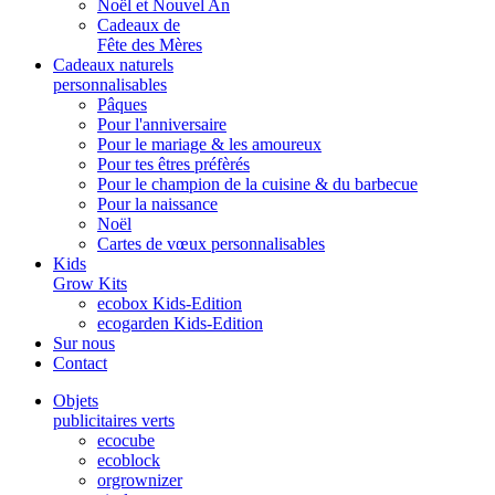
Noël et Nouvel An
Cadeaux de
Fête des Mères
Cadeaux naturels
personnalisables
Pâques
Pour l'anniversaire
Pour le mariage & les amoureux
Pour tes êtres préfèrés
Pour le champion de la cuisine & du barbecue
Pour la naissance
Noël
Cartes de vœux personnalisables
Kids
Grow Kits
ecobox Kids-Edition
ecogarden Kids-Edition
Sur nous
Contact
Objets
publicitaires verts
ecocube
ecoblock
orgrownizer