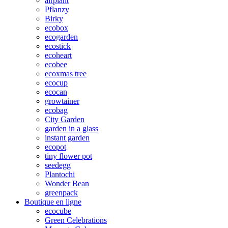
airplant
Pflanzy
Birky
ecobox
ecogarden
ecostick
ecoheart
ecobee
ecoxmas tree
ecocup
ecocan
growtainer
ecobag
City Garden
garden in a glass
instant garden
ecopot
tiny flower pot
seedegg
Plantochi
Wonder Bean
greenpack
Boutique en ligne
ecocube
Green Celebrations