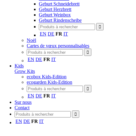
Geburt Schneidebrett
Geburt Herzbrett
Geburt Weinbox
Geburt Rindenscheibe
EN
DE
FR
IT
Noël
Cartes de vœux personnalisables
EN
DE
FR
IT
Kids
Grow Kits
ecobox Kids-Edition
ecogarden Kids-Edition
EN
DE
FR
IT
Sur nous
Contact
EN
DE
FR
IT