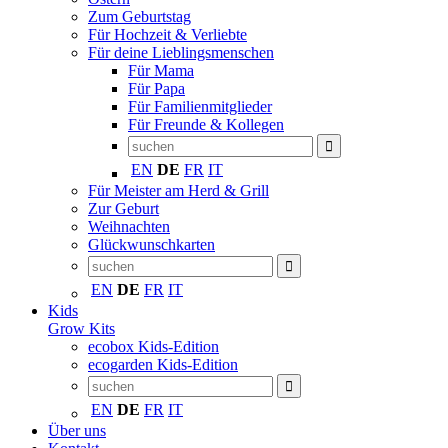
Zum Geburtstag
Für Hochzeit & Verliebte
Für deine Lieblingsmenschen
Für Mama
Für Papa
Für Familienmitglieder
Für Freunde & Kollegen
EN
DE
FR
IT
Für Meister am Herd & Grill
Zur Geburt
Weihnachten
Glückwunschkarten
EN
DE
FR
IT
Kids
Grow Kits
ecobox Kids-Edition
ecogarden Kids-Edition
EN
DE
FR
IT
Über uns