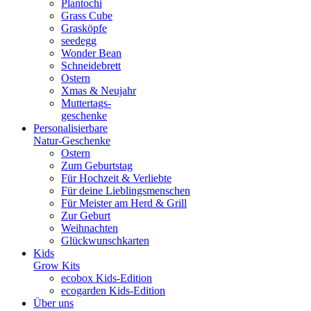
Plantochi
Grass Cube
Grasköpfe
seedegg
Wonder Bean
Schneidebrett
Ostern
Xmas & Neujahr
Muttertags-
geschenke
Personalisierbare
Natur-Geschenke
Ostern
Zum Geburtstag
Für Hochzeit & Verliebte
Für deine Lieblingsmenschen
Für Meister am Herd & Grill
Zur Geburt
Weihnachten
Glückwunschkarten
Kids
Grow Kits
ecobox Kids-Edition
ecogarden Kids-Edition
Über uns