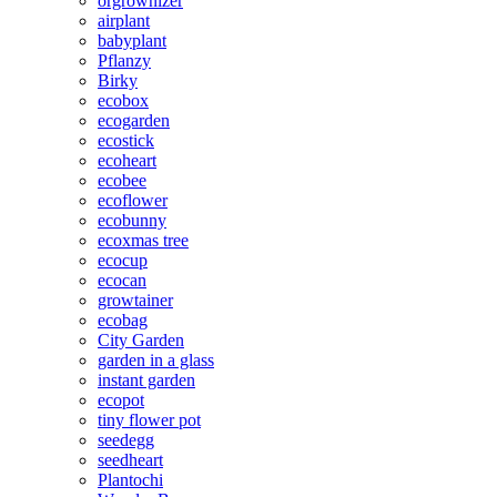
orgrownizer
airplant
babyplant
Pflanzy
Birky
ecobox
ecogarden
ecostick
ecoheart
ecobee
ecoflower
ecobunny
ecoxmas tree
ecocup
ecocan
growtainer
ecobag
City Garden
garden in a glass
instant garden
ecopot
tiny flower pot
seedegg
seedheart
Plantochi