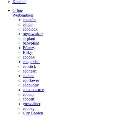
Kontakt
Grüne
Werbeartikel
ecocube
ecojar
ecoblock
orgrownizer
airplant
babyplant
Pflanzy
Birky
ecobox
ecogarden
ecostick
ecoheart
ecobee
ecoflower
ecobunny
ecoxmas tree
ecocup
ecocan
growtainer
ecobag
City Garden