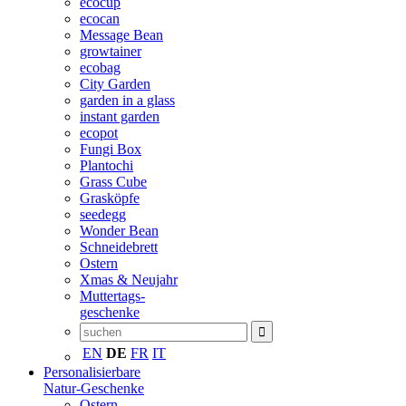
ecocup
ecocan
Message Bean
growtainer
ecobag
City Garden
garden in a glass
instant garden
ecopot
Fungi Box
Plantochi
Grass Cube
Grasköpfe
seedegg
Wonder Bean
Schneidebrett
Ostern
Xmas & Neujahr
Muttertags-
geschenke
EN
DE
FR
IT
Personalisierbare
Natur-Geschenke
Ostern