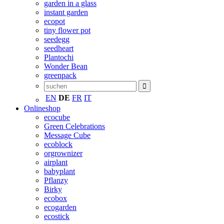
garden in a glass
instant garden
ecopot
tiny flower pot
seedegg
seedheart
Plantochi
Wonder Bean
greenpack
EN
DE
FR
IT
Onlineshop
ecocube
Green Celebrations
Message Cube
ecoblock
orgrownizer
airplant
babyplant
Pflanzy
Birky
ecobox
ecogarden
ecostick