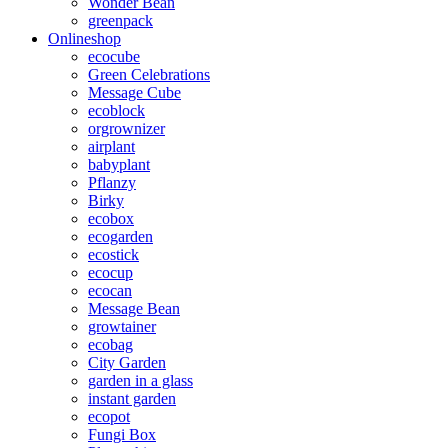
Wonder Bean
greenpack
Onlineshop
ecocube
Green Celebrations
Message Cube
ecoblock
orgrownizer
airplant
babyplant
Pflanzy
Birky
ecobox
ecogarden
ecostick
ecocup
ecocan
Message Bean
growtainer
ecobag
City Garden
garden in a glass
instant garden
ecopot
Fungi Box