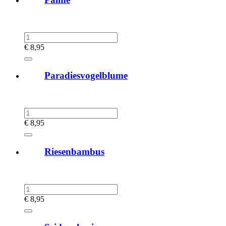
€
8,95
Paradiesvogelblume
€
8,95
Riesenbambus
€
8,95