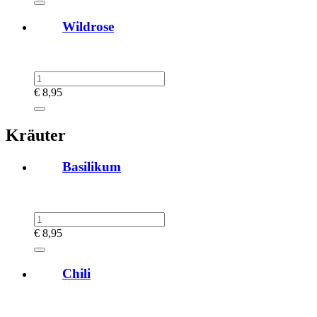
Wildrose
€
8,95
Kräuter
Basilikum
€
8,95
Chili