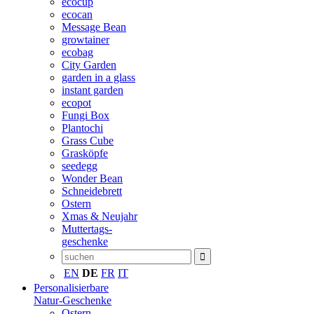
ecocup
ecocan
Message Bean
growtainer
ecobag
City Garden
garden in a glass
instant garden
ecopot
Fungi Box
Plantochi
Grass Cube
Grasköpfe
seedegg
Wonder Bean
Schneidebrett
Ostern
Xmas & Neujahr
Muttertags-
geschenke
EN
DE
FR
IT
Personalisierbare
Natur-Geschenke
Ostern