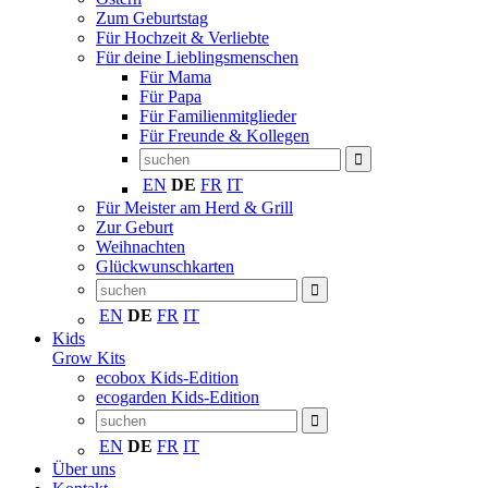
Zum Geburtstag
Für Hochzeit & Verliebte
Für deine Lieblingsmenschen
Für Mama
Für Papa
Für Familienmitglieder
Für Freunde & Kollegen
EN
DE
FR
IT
Für Meister am Herd & Grill
Zur Geburt
Weihnachten
Glückwunschkarten
EN
DE
FR
IT
Kids
Grow Kits
ecobox Kids-Edition
ecogarden Kids-Edition
EN
DE
FR
IT
Über uns