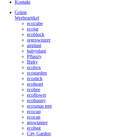
Kontakt
Grüne
Werbeartikel
ecocube
ecojar
ecoblock
orgrownizer
airplant
babyplant
Pflanzy
Birky
ecobox
ecogarden
ecostick
ecoheart
ecobee
ecoflower
ecobunny
ecoxmas tree
ecocup
ecocan
growtainer
ecobag
City Garden