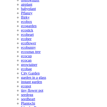
orgrownizer
airplant
babyplant
Pflanzy
Birky
ecobox
ecogarden
ecostick
ecoheart
ecobee
ecoflower
ecobunny
ecoxmas tree
ecocup
ecocan
growtainer
ecobag
City Garden
garden in a glass
instant garden
ecopot
tiny flower pot
seedegg
seedheart
Plantochi