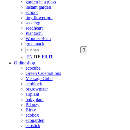
garden in a glass
instant garden
ecopot
tiny flower pot
seedegg
seedheart
Plantochi
Wonder Bean
greenpack
EN
DE
FR
IT
Onlineshop
ecocube
Green Celebrations
Message Cube
ecoblock
orgrownizer
airplant
babyplant
Pflanzy
Birky
ecobox
ecogarden
ecostick