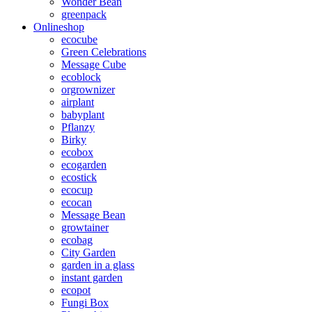
Wonder Bean
greenpack
Onlineshop
ecocube
Green Celebrations
Message Cube
ecoblock
orgrownizer
airplant
babyplant
Pflanzy
Birky
ecobox
ecogarden
ecostick
ecocup
ecocan
Message Bean
growtainer
ecobag
City Garden
garden in a glass
instant garden
ecopot
Fungi Box