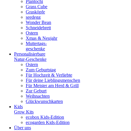
Plantochi
Grass Cube
Grasköpfe
seedegg
Wonder Bean
Schneidebrett
Ostern
Xmas & Neujahr
Muttertags-
geschenke
Personalisierbare
Natur-Geschenke
Ostern
Zum Geburtstag
Für Hochzeit & Verliebte
Für deine Lieblingsmenschen
Für Meister am Herd & Grill
Zur Geburt
Weihnachten
Glückwunschkarten
Kids
Grow Kits
ecobox Kids-Edition
ecogarden Kids-Edition
Über uns