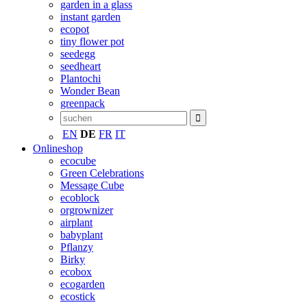
garden in a glass
instant garden
ecopot
tiny flower pot
seedegg
seedheart
Plantochi
Wonder Bean
greenpack
EN
DE
FR
IT
Onlineshop
ecocube
Green Celebrations
Message Cube
ecoblock
orgrownizer
airplant
babyplant
Pflanzy
Birky
ecobox
ecogarden
ecostick