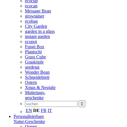
ecocup
ecocan
Message Bean
growtainer
ecobag
City Garden
garden in a glass
instant garden
ecopot
Fungi Box
Plantochi
Grass Cube
Grasköpfe
seedegg
Wonder Bean
Schneidebrett
Ostern
Xmas & Neujahr
Muttertags-
geschenke
EN
DE
FR
IT
Personalisierbare
Natur-Geschenke
Ostern