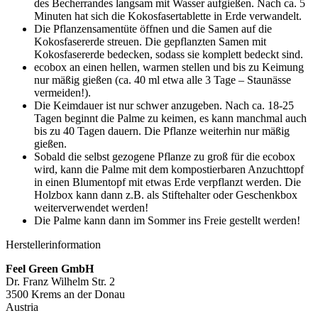
des Becherrandes langsam mit Wasser aufgießen. Nach ca. 5
Minuten hat sich die Kokosfasertablette in Erde verwandelt.
Die Pflanzensamentüte öffnen und die Samen auf die
Kokosfasererde streuen. Die gepflanzten Samen mit
Kokosfasererde bedecken, sodass sie komplett bedeckt sind.
ecobox an einen hellen, warmen stellen und bis zu Keimung
nur mäßig gießen (ca. 40 ml etwa alle 3 Tage – Staunässe
vermeiden!).
Die Keimdauer ist nur schwer anzugeben. Nach ca. 18-25
Tagen beginnt die Palme zu keimen, es kann manchmal auch
bis zu 40 Tagen dauern. Die Pflanze weiterhin nur mäßig
gießen.
Sobald die selbst gezogene Pflanze zu groß für die ecobox
wird, kann die Palme mit dem kompostierbaren Anzuchttopf
in einen Blumentopf mit etwas Erde verpflanzt werden. Die
Holzbox kann dann z.B. als Stiftehalter oder Geschenkbox
weiterverwendet werden!
Die Palme kann dann im Sommer ins Freie gestellt werden!
Herstellerinformation
Feel Green GmbH
Dr. Franz Wilhelm Str. 2
3500 Krems an der Donau
Austria