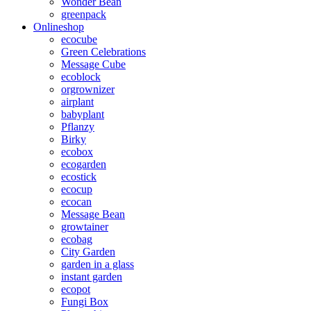
Wonder Bean
greenpack
Onlineshop
ecocube
Green Celebrations
Message Cube
ecoblock
orgrownizer
airplant
babyplant
Pflanzy
Birky
ecobox
ecogarden
ecostick
ecocup
ecocan
Message Bean
growtainer
ecobag
City Garden
garden in a glass
instant garden
ecopot
Fungi Box