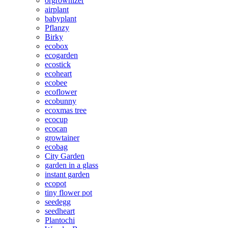
orgrownizer
airplant
babyplant
Pflanzy
Birky
ecobox
ecogarden
ecostick
ecoheart
ecobee
ecoflower
ecobunny
ecoxmas tree
ecocup
ecocan
growtainer
ecobag
City Garden
garden in a glass
instant garden
ecopot
tiny flower pot
seedegg
seedheart
Plantochi