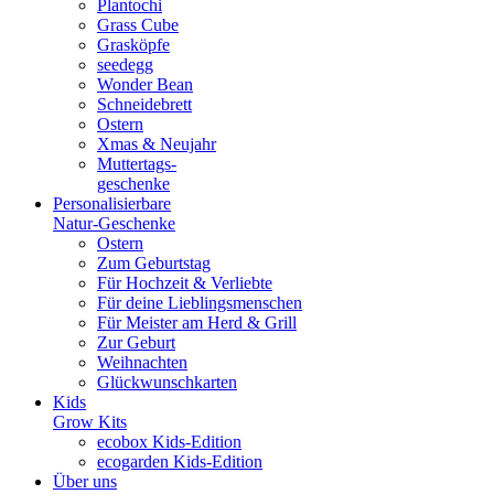
Plantochi
Grass Cube
Grasköpfe
seedegg
Wonder Bean
Schneidebrett
Ostern
Xmas & Neujahr
Muttertags-
geschenke
Personalisierbare
Natur-Geschenke
Ostern
Zum Geburtstag
Für Hochzeit & Verliebte
Für deine Lieblingsmenschen
Für Meister am Herd & Grill
Zur Geburt
Weihnachten
Glückwunschkarten
Kids
Grow Kits
ecobox Kids-Edition
ecogarden Kids-Edition
Über uns