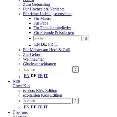
Zum Geburtstag
Für Hochzeit & Verliebte
Für deine Lieblingsmenschen
Für Mama
Für Papa
Für Familienmitglieder
Für Freunde & Kollegen
EN
DE
FR
IT
Für Meister am Herd & Grill
Zur Geburt
Weihnachten
Glückwunschkarten
EN
DE
FR
IT
Kids
Grow Kits
ecobox Kids-Edition
ecogarden Kids-Edition
EN
DE
FR
IT
Über uns