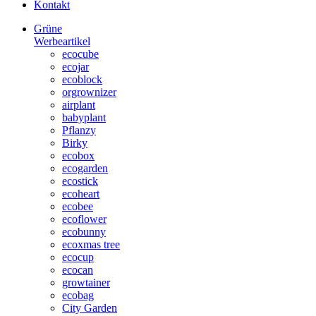
Kontakt
Grüne
Werbeartikel
ecocube
ecojar
ecoblock
orgrownizer
airplant
babyplant
Pflanzy
Birky
ecobox
ecogarden
ecostick
ecoheart
ecobee
ecoflower
ecobunny
ecoxmas tree
ecocup
ecocan
growtainer
ecobag
City Garden