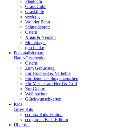
Plantochi
Grass Cube
Grasköpfe
seedegg
Wonder Bean
Schneidebrett
Ostern
Xmas & Neujahr
Muttertags-
geschenke
Personalisierbare
Natur-Geschenke
Ostern
Zum Geburtstag
Für Hochzeit & Verliebte
Für deine Lieblingsmenschen
Für Meister am Herd & Grill
Zur Geburt
Weihnachten
Glückwunschkarten
Kids
Grow Kits
ecobox Kids-Edition
ecogarden Kids-Edition
Über uns