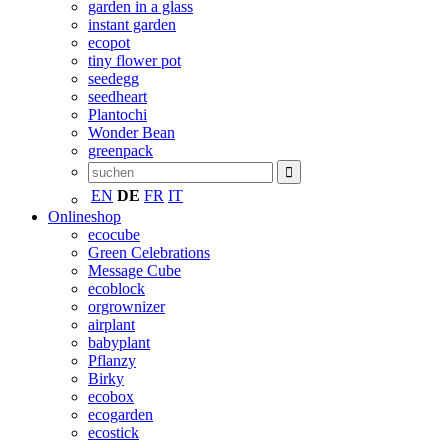
garden in a glass
instant garden
ecopot
tiny flower pot
seedegg
seedheart
Plantochi
Wonder Bean
greenpack
EN
DE
FR
IT
Onlineshop
ecocube
Green Celebrations
Message Cube
ecoblock
orgrownizer
airplant
babyplant
Pflanzy
Birky
ecobox
ecogarden
ecostick