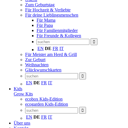
Zum Geburtstag
Für Hochzeit & Verliebte
Für deine Lieblingsmenschen
Für Mama
Für Papa
Für Familienmitglieder
Für Freunde & Kollegen
EN
DE
FR
IT
Für Meister am Herd & Grill
Zur Geburt
Weihnachten
Glückwunschkarten
EN
DE
FR
IT
Kids
Grow Kits
ecobox Kids-Edition
ecogarden Kids-Edition
EN
DE
FR
IT
Über uns