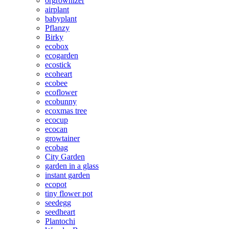
orgrownizer
airplant
babyplant
Pflanzy
Birky
ecobox
ecogarden
ecostick
ecoheart
ecobee
ecoflower
ecobunny
ecoxmas tree
ecocup
ecocan
growtainer
ecobag
City Garden
garden in a glass
instant garden
ecopot
tiny flower pot
seedegg
seedheart
Plantochi