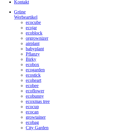
Kontakt
Grüne
Werbeartikel
ecocube
ecojar
ecoblock
orgrownizer
airplant
babyplant
Pflanzy
Birky
ecobox
ecogarden
ecostick
ecoheart
ecobee
ecoflower
ecobunny
ecoxmas tree
ecocup
ecocan
growtainer
ecobag
City Garden