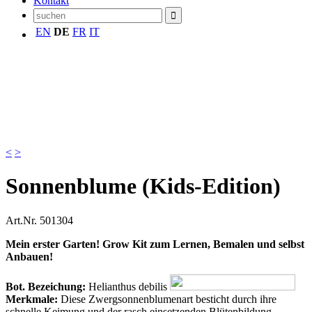
Kontakt
EN
DE
FR
IT
<
>
Sonnenblume (Kids-Edition)
Art.Nr.
501304
Mein erster Garten! Grow Kit zum Lernen, Bemalen und selbst
Anbauen!
Bot. Bezeichung:
Helianthus debilis
M
erkmale:
Diese Zwergsonnenblumenart besticht durch ihre
schnelle Keimung und der rasch einsetzenden Blütenbildung.