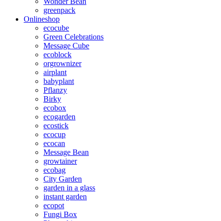
Wonder Bean
greenpack
Onlineshop
ecocube
Green Celebrations
Message Cube
ecoblock
orgrownizer
airplant
babyplant
Pflanzy
Birky
ecobox
ecogarden
ecostick
ecocup
ecocan
Message Bean
growtainer
ecobag
City Garden
garden in a glass
instant garden
ecopot
Fungi Box