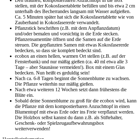
Den braunen, kompostierbaren Anzuchttopf in die Box
stellen, mit der Kokosfasertablette befüllen und bis etwa 2 cm
unterhalb des Becherrandes langsam mit Wasser aufgießen.
Ca. 5 Minuten später hat sich die Kokosfasertablette wie von
Zauberhand in Kokosfasererde verwandelt.
Pflanzstick beschriften (z.B. mit dem Anpflanzdatum)
und/oder bemalen und vorsichtig in die Erde stecken.
Pflanzensamentüte öffnen und die Samen auf die Erde
streuen. Die gepflanzten Samen mit etwas Kokosfasererde
bedecken, so dass sie komplett bedeckt sind.
ecobox an einen hellen, warmen Ort stellen (z.B. auf der
Fensterbank) und nur mäßig gießen (ca. 40 ml etwa alle 3
Tage – aber Staunässe vermeiden!). Box mit einem Glas
bedecken. Nun heißt es geduldig sein!
Nach ca. 6-8 Tagen beginnt die Sonnenblume zu wachsen.
Die Pflanze weiterhin nur mäßig gießen.
Nach etwa weiteren 12 Wochen setzt dann frühestens die
Blüte ein.
Sobald deine Sonnenblume zu groß für die ecobox wird, kann
die Pflanze mit dem kompostierbaren Anzuchttopf in einen
Blumentopf mit etwas Erde oder ins Freie verpflanzt werden.
Die Holzbox selbst kannst du dann z.B. als Stiftehalter,
Geschenk- oder Spielzeugaufbewahrungsbox
weiterverwenden!