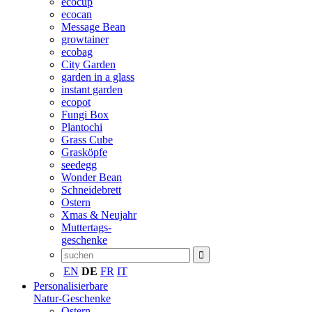
ecocup
ecocan
Message Bean
growtainer
ecobag
City Garden
garden in a glass
instant garden
ecopot
Fungi Box
Plantochi
Grass Cube
Grasköpfe
seedegg
Wonder Bean
Schneidebrett
Ostern
Xmas & Neujahr
Muttertags-
geschenke
EN
DE
FR
IT
Personalisierbare
Natur-Geschenke
Ostern