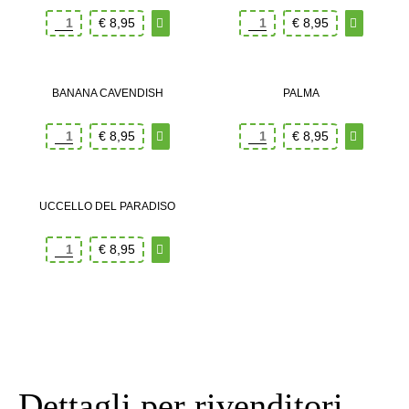
€
8,95
€
8,95
BANANA CAVENDISH
PALMA
€
8,95
€
8,95
UCCELLO DEL PARADISO
€
8,95
Dettagli per rivenditori