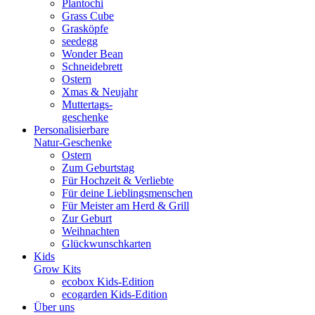
Plantochi
Grass Cube
Grasköpfe
seedegg
Wonder Bean
Schneidebrett
Ostern
Xmas & Neujahr
Muttertags-
geschenke
Personalisierbare
Natur-Geschenke
Ostern
Zum Geburtstag
Für Hochzeit & Verliebte
Für deine Lieblingsmenschen
Für Meister am Herd & Grill
Zur Geburt
Weihnachten
Glückwunschkarten
Kids
Grow Kits
ecobox Kids-Edition
ecogarden Kids-Edition
Über uns