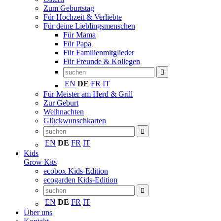
Zum Geburtstag
Für Hochzeit & Verliebte
Für deine Lieblingsmenschen
Für Mama
Für Papa
Für Familienmitglieder
Für Freunde & Kollegen
EN
DE
FR
IT
Für Meister am Herd & Grill
Zur Geburt
Weihnachten
Glückwunschkarten
EN
DE
FR
IT
Kids
Grow Kits
ecobox Kids-Edition
ecogarden Kids-Edition
EN
DE
FR
IT
Über uns