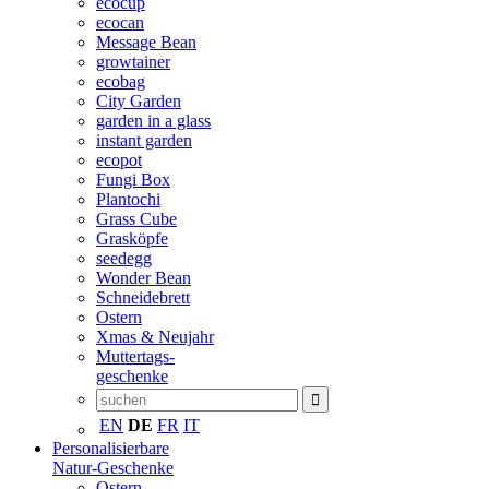
ecocup
ecocan
Message Bean
growtainer
ecobag
City Garden
garden in a glass
instant garden
ecopot
Fungi Box
Plantochi
Grass Cube
Grasköpfe
seedegg
Wonder Bean
Schneidebrett
Ostern
Xmas & Neujahr
Muttertags-
geschenke
EN
DE
FR
IT
Personalisierbare
Natur-Geschenke
Ostern