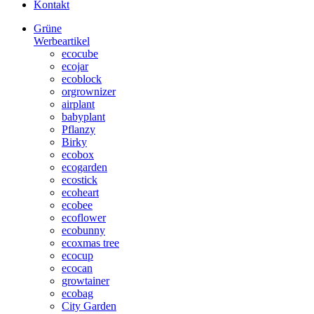
Kontakt
Grüne
Werbeartikel
ecocube
ecojar
ecoblock
orgrownizer
airplant
babyplant
Pflanzy
Birky
ecobox
ecogarden
ecostick
ecoheart
ecobee
ecoflower
ecobunny
ecoxmas tree
ecocup
ecocan
growtainer
ecobag
City Garden