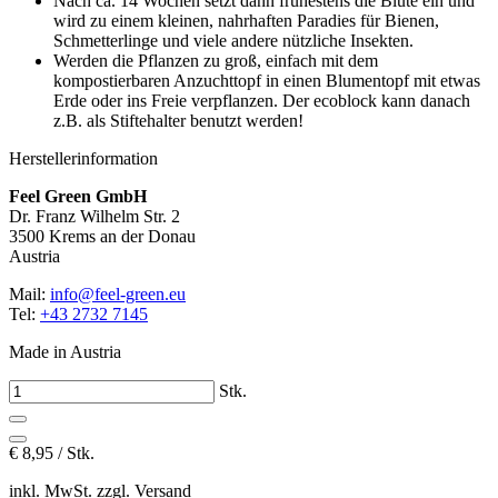
Nach ca. 14 Wochen setzt dann frühestens die Blüte ein und
wird zu einem kleinen, nahrhaften Paradies für Bienen,
Schmetterlinge und viele andere nützliche Insekten.
Werden die Pflanzen zu groß, einfach mit dem
kompostierbaren Anzuchttopf in einen Blumentopf mit etwas
Erde oder ins Freie verpflanzen. Der ecoblock kann danach
z.B. als Stiftehalter benutzt werden!
Herstellerinformation
Feel Green GmbH
Dr. Franz Wilhelm Str. 2
3500 Krems an der Donau
Austria
Mail:
info@feel-green.eu
Tel:
+43 2732 7145
Made in Austria
Stk.
€
8,95 / Stk.
inkl. MwSt. zzgl. Versand