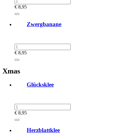
€
8,95
Zwergbanane
€
8,95
Xmas
Glücksklee
€
8,95
Herzblattklee