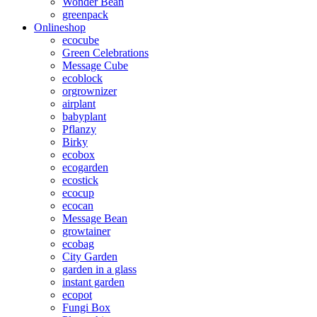
Wonder Bean
greenpack
Onlineshop
ecocube
Green Celebrations
Message Cube
ecoblock
orgrownizer
airplant
babyplant
Pflanzy
Birky
ecobox
ecogarden
ecostick
ecocup
ecocan
Message Bean
growtainer
ecobag
City Garden
garden in a glass
instant garden
ecopot
Fungi Box