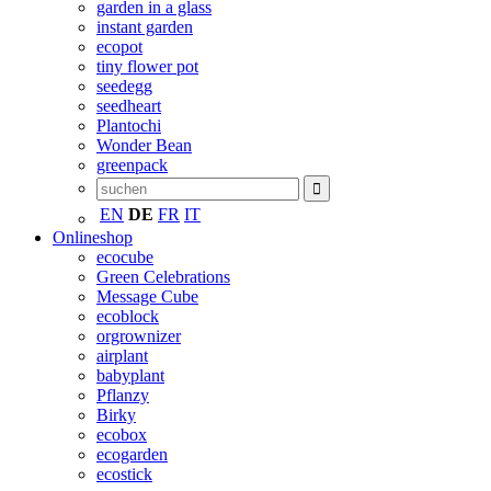
garden in a glass
instant garden
ecopot
tiny flower pot
seedegg
seedheart
Plantochi
Wonder Bean
greenpack
EN
DE
FR
IT
Onlineshop
ecocube
Green Celebrations
Message Cube
ecoblock
orgrownizer
airplant
babyplant
Pflanzy
Birky
ecobox
ecogarden
ecostick