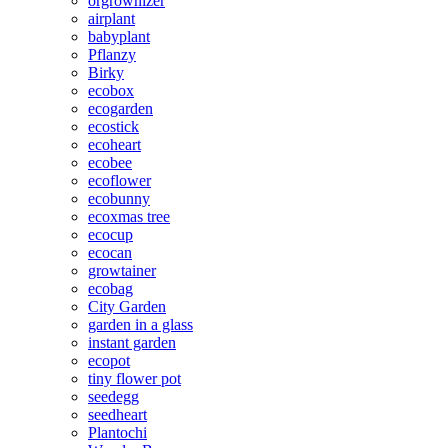
orgrownizer
airplant
babyplant
Pflanzy
Birky
ecobox
ecogarden
ecostick
ecoheart
ecobee
ecoflower
ecobunny
ecoxmas tree
ecocup
ecocan
growtainer
ecobag
City Garden
garden in a glass
instant garden
ecopot
tiny flower pot
seedegg
seedheart
Plantochi